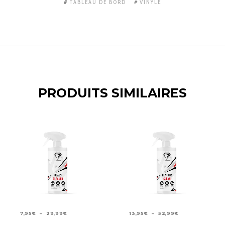
TABLEAU DE BORD
VINYLE
PRODUITS SIMILAIRES
PLAGE
PLAGE
7,95
€
–
29,99
€
13,95
€
–
52,99
€
DE
DE