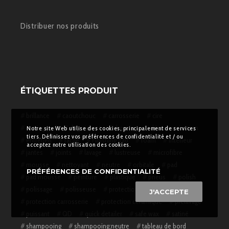
Distribuer nos produits
ÉTIQUETTES PRODUIT
brillance
caoutchouc
carrosserie
cire
cutting pad
degraissant
dressing
décontamination
Notre site Web utilise des cookies, principalement de services
tiers. Définissez vos préférences de confidentialité et / ou
entretien
facile
Finishing pad
foam
intérieur
acceptez notre utilisation des cookies.
jantes
joints
lavage
lustreuse
microfibre
mousse
nettoyant
neutre
orbitale
pad
PRÉFÉRENCES DE CONFIDENTIALITÉ
pad mousse
peinture
plastique
pneus
polish
polissage
polisseuse
protection
J'ACCEPTE
protection carrosserie
protection ceramique
prélavage
puissant
QD
quick detailer
safe wax
satiné
shampooing
shampooing;neutre
tableau de bord