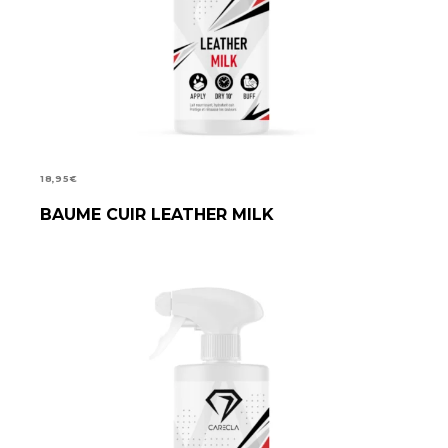
18,95
€
BAUME CUIR LEATHER MILK
AJOUTER AU PANIER