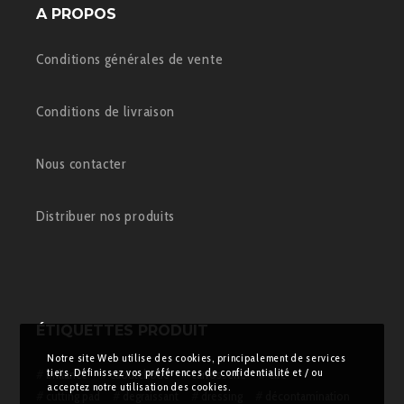
A PROPOS
Conditions générales de vente
Conditions de livraison
Nous contacter
Distribuer nos produits
ÉTIQUETTES PRODUIT
Notre site Web utilise des cookies, principalement de services
tiers. Définissez vos préférences de confidentialité et / ou
brillance
caoutchouc
carrosserie
cire
acceptez notre utilisation des cookies.
cutting pad
degraissant
dressing
décontamination