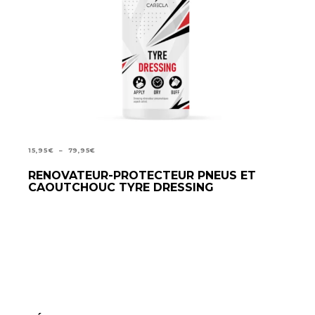
PLAGE
15,95
€
–
79,95
€
DE
RENOVATEUR-PROTECTEUR PNEUS ET
CHOIX DES OPTIONS
PRIX :
CAOUTCHOUC TYRE DRESSING
15,95€
À
79,95€