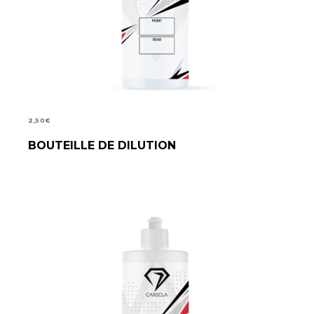
2,50
€
BOUTEILLE DE DILUTION
AJOUTER AU PANIER