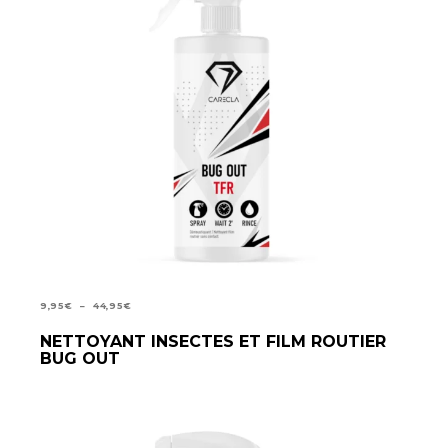
PLAGE
9,95
€
–
44,95
€
DE
NETTOYANT INSECTES ET FILM ROUTIER
CHOIX DES OPTIONS
PRIX :
BUG OUT
9,95€
À
44,95€