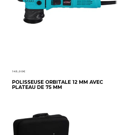
149,00
€
LIRE LA SUITE
POLISSEUSE ORBITALE 12 MM AVEC
PLATEAU DE 75 MM