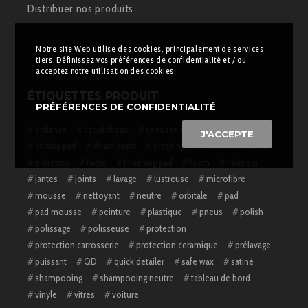
Distribuer nos produits
Notre site Web utilise des cookies, principalement de services
tiers. Définissez vos préférences de confidentialité et / ou
acceptez notre utilisation des cookies.
ÉTIQUETTES PRODUIT
PRÉFÉRENCES DE CONFIDENTIALITÉ
brillance
caoutchouc
carrosserie
cire
J'ACCEPTE
cutting pad
degraissant
dressing
décontamination
entretien
facile
Finishing pad
foam
intérieur
jantes
joints
lavage
lustreuse
microfibre
mousse
nettoyant
neutre
orbitale
pad
pad mousse
peinture
plastique
pneus
polish
polissage
polisseuse
protection
protection carrosserie
protection ceramique
prélavage
puissant
QD
quick detailer
safe wax
satiné
shampooing
shampooing;neutre
tableau de bord
vinyle
vitres
voiture