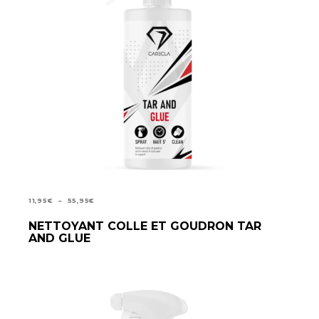
PLAGE
11,95
€
–
55,95
€
DE
CHOIX DES OPTIONS
NETTOYANT COLLE ET GOUDRON TAR
PRIX :
AND GLUE
11,95€
À
55,95€