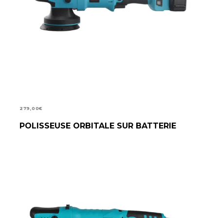
279,00
€
POLISSEUSE ORBITALE SUR BATTERIE
AJOUTER AU PANIER