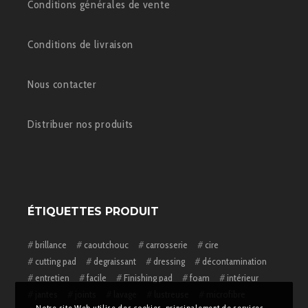
Conditions générales de vente
Conditions de livraison
Nous contacter
Distribuer nos produits
ÉTIQUETTES PRODUIT
brillance
caoutchouc
carrosserie
cire
cutting pad
degraissant
dressing
décontamination
entretien
facile
Finishing pad
foam
intérieur
jantes
joints
lavage
lustreuse
microfibre
Notre site Web utilise des cookies, principalement de services