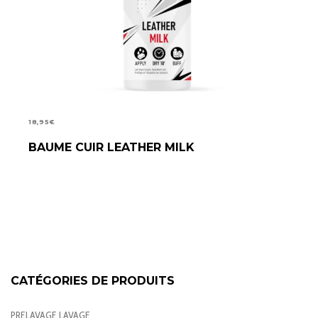
18,95
€
BAUME CUIR LEATHER MILK
AJOUTER AU PANIER
CATÉGORIES DE PRODUITS
PRELAVAGE LAVAGE